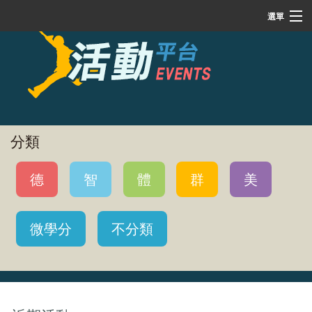
選單
搜尋
本系(單位)活動
已報名
分類
近期活動
德
智
體
群
美
帳號登入
微學分
不分類