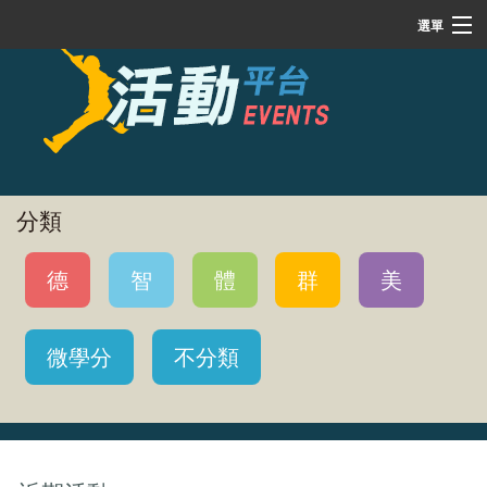
選單
搜尋
本系(單位)活動
已報名
分類
近期活動
德
智
體
群
美
帳號登入
微學分
不分類